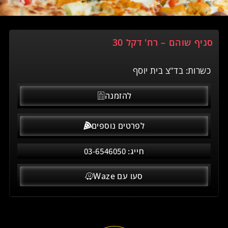
סניף שוהם – רח' דקל 30
כשרות: בד"צ בית יוסף
להזמנה
לפרטים נוספים
חייג:
​03-6546050
סעו עם Waze