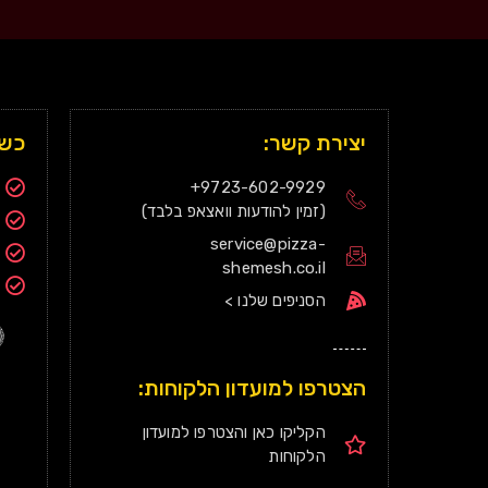
יצירת קשר:
כשר
9723-602-9929+
(זמין להודעות וואצאפ בלבד)
service@pizza-
shemesh.co.il
הסניפים שלנו >
הצטרפו למועדון הלקוחות:
הקליקו כאן והצטרפו למועדון
הלקוחות