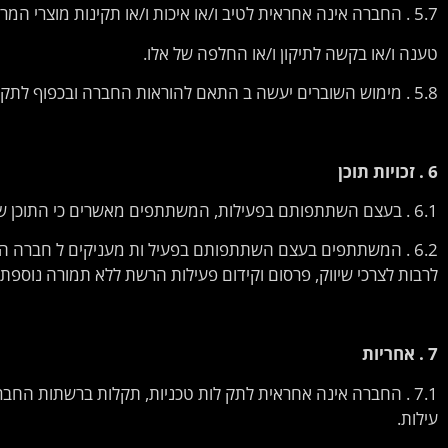
5.7 . החברה אינה אחראית לטיב ו/או איכות ו/או תקינות מוצרי המרצ'נדייז, ולא תתקבל כל
טענה ו/או בקשה לתיקון ו/או החלפה של אלו.
5.8 . מימוש השוברים יעשה ב התאם להוראות החברה ובכפוף לתקנון המפורט באתר החברה.
6 .
זכויות
תוכן
6.1 . בעצם השתתפותם בפעילות, המשתתפים מאשרים כי התוכן שהעלו נוצר על ידם באופן אישי והם בעלי הזכויות בו.
6.2 . המשתתפים בעצם השתתפותם בפעיל ות מעניקים ל חברה ה
לרבות לצרכי שיווק, פרסום וקידום פעילות הרשת ללא תמורה נוספת 
7 .
אחריות
7.1 . החברה אינה אחראית לתק לות טכניות, תקלות ברשתות החב
עילות.