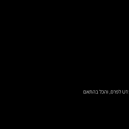
5.4 . זוכה שלא יצור קשר ו/או לא ימסור את פרטיו לצורך חלוקת הפרס בתוך 3 ימים ממועד ההודעה על זכייתו, עשוי לאבד את זכאותו U1500 לפרס, והכל בהתאם