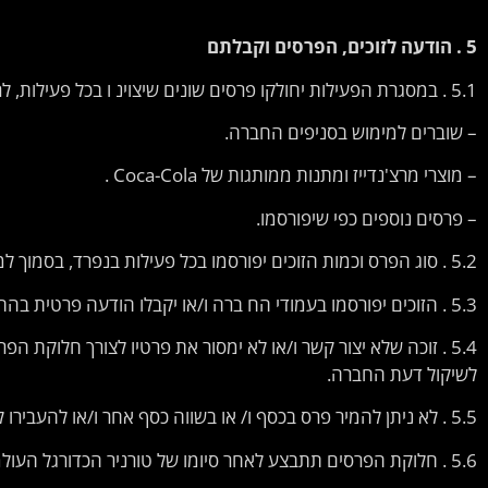
5 .
הודעה
לזוכים
,
הפרסים
וקבלתם
5.1 . במסגרת הפעילות יחולקו פרסים שונים שיצוינ ו בכל פעילות, לרבות:
– שוברים למימוש בסניפים החברה.
– מוצרי מרצ'נדייז ומתנות ממותגות של Coca-Cola .
– פרסים נוספים כפי שיפורסמו.
5.2 . סוג הפרס וכמות הזוכים יפורסמו בכל פעילות בנפרד, בסמוך למועד שנקבע לסיומה.
5.3 . הזוכים יפורסמו בעמודי הח ברה ו/או יקבלו הודעה פרטית בהתאם לשיקול דעת החברה.
לשיקול דעת החברה.
5.5 . לא ניתן להמיר פרס בכסף ו/ או בשווה כסף אחר ו/או להעבירו לאדם אחר.
5.6 . חלוקת הפרסים תתבצע לאחר סיומו של טורניר הכדורגל העולמי, ותבוצע באמצעות גורם מטעם החברה בתיאום מראש מול הזוכים.