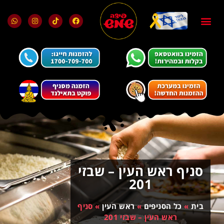
בלוג ומאמרים
מועדון הלקוחות
סניף ראש העין – שבזי
201
בית
»
כל הסניפים
»
ראש העין
»
סניף
ראש העין – שבזי 201