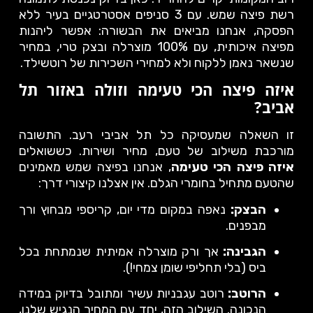
רשת פיצה שמש. עם 3 סניפים אסטרטגיים בעיר ללא
הפסקה, אנחנו מביאים את הבשורה: אפשר ליהנות
מפיצה איכותית, עם 100% מוצרלה ובצק טרי, במחיר
שנשאר נאמן ללקוח ולא למחירי השכירות של רוטשילד.
איזה פיצה הכי טעימה וזולה באזור תל
אביב?
זו השאלה שמעסיקה כל תל אביבי רעב. התשובה
מורכבת משילוב של טעם, מחיר ושירות. כששואלים
איזה פיצה הכי טעימה
, אנחנו בפיצה שמש מאמינים
שהטעם מתחיל בחומרי הגלם. אין אצלנו קיצורי דרך:
הבצק:
נאפה במקום מדי יום, קריספי מבחוץ ורך
מבפנים.
הגבינה:
אך ורק מוצרלה אמיתית שנמתחת בכל
ביס (בלי תחליפי שומן צמחי!).
הרוטב:
רוטב עגבניות עשיר ומתובל בדיוק במידה
הנכונה. השילוב הזה, יחד עם המחיר הנגיש שלנו,