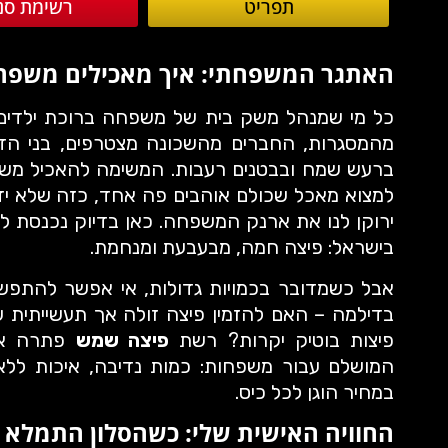
תפריט
רשימת סנ
האתגר המשפחתי: איך מאכילים משפחה 
כל מי שמנהל משק בית של משפחה ברוכת ילדים 
מהמסגרות, החברים מהשכונה מצטרפים, בני הדו
ברעש שמח ובבטנים רעבות. המשימה להאכיל משפח
למצוא מאכל שכולם אוהבים פה אחד, כזה שלא יד
ירוקן לנו את ארנק המשפחה. כאן בדיוק נכנסת 
בישראל: פיצה חמה, מבעבעת ומנחמת.
אבל כשמדובר בכמויות גדולות, אי אפשר להתפשר
בדילמה – האם להזמין פיצה זולה אך תעשייתית ע
פיצות בוטיק יקרות? רשת
פיצה שמש
פתרה את 
המושלם עבור משפחות: כמות נדיבה, איכות ללא
במחיר הוגן לכל כיס.
החוויה האישית שלי: כשהסלון התמלא 