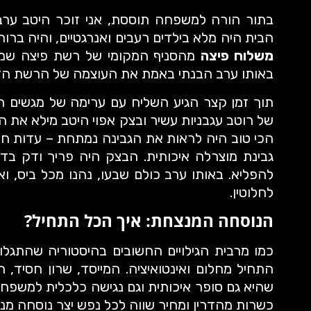
בתור הורה למשפחה תוססת, אני זוכר היטב ער
הבית היה מלא בילדים רעבים ואנרגטיים, והיה ברו
משלוח פיצה
מהסניף המקומי של רשת פיצה שמש.
באותו ערב הבנתי באמת את העוצמה של הרשת הזו
תוך זמן קצר הגיע השליח עם ערימה של מגשים 
של רוטב עגבניות עשיר ובצק אפוי היטב מילא את ה
גבינת מוצרלה איכותית. הבצק היה פריך ודק בדי
להפליא. באותו ערב כולם שבעו, נהנו מכל ביס, וא
לחלוטין.
הנוסחה המנצחת: איך הכל התחיל?
כמו מרבית הגילויים החשובים בהיסטוריה שהתג
התחיל מחלום ואינטואיציה. המייסד, שרון חסיד, ה
שהיא גם סופר איכותית וגם נגישה כלכלית למשפחו
כשרות מהדרין ומחיר שווה לכל נפש יצר נוסחה מ