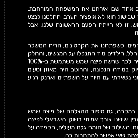
ב אחד שבו אירחנו את המשפחה המורחבת.
ר שבישול הוא לא אופציה הערב. החלטנו לבצע
 זו לא הייתה הפעם הראשונה שלנו, אבל
.
חמים. כשפתחנו את הקרטונים, הריח המשכר
חלל. הילדים מיד התנפלו על המגשים, והחלק
הכי טוב היה לראות את הגבינה נמתחת – עדות חיה לכך שרשת פיצה שמש משתמשת ב-100%
וק במידה הנכונה, והרוטב היה מאוזן וטעים
ני נשארתי עם חיוך על השפתיים וארנק רגוע
לו במקרה, גם סיפור ההצלחה של פיצה שמש
בין שישנו צורך אמיתי בשוק הישראלי לפיצה
ת. השילוב של חומרי גלם מעולים, הקפדה על
נצחת שאי אפשר להתחרות בה.