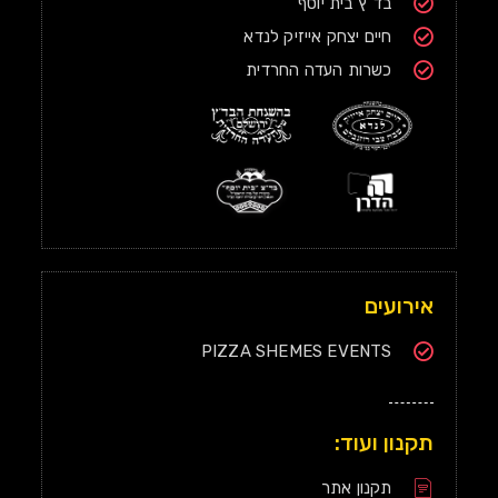
בד"ץ בית יוסף
חיים יצחק אייזיק לנדא
כשרות העדה החרדית
אירועים
PIZZA SHEMES EVENTS
תקנון ועוד:
תקנון אתר