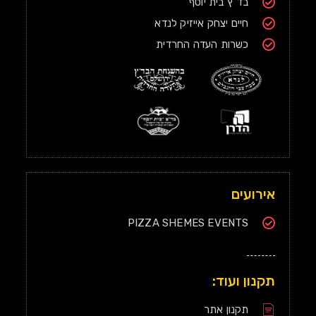
בד"ץ בית יוסף
חיים יצחק אייזיק לנדא
כשרות העדה החרדית
אירועים
PIZZA SHEMES EVENTS
תקנון ועוד:
תקנון אתר