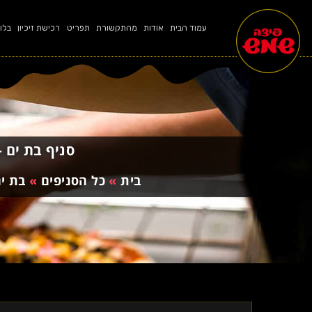
עמוד הבית
אודות
מהתקשורת
תפריט
רכישת זיכיון
בלו
סניף בת ים – יוחנן הסנדלר 
בית
»
כל הסניפים
»
בת י