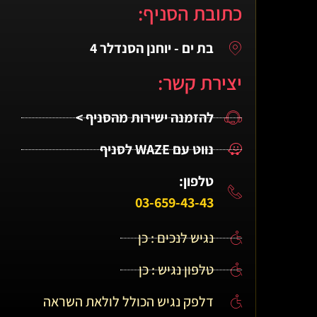
כתובת הסניף:
בת ים - יוחנן הסנדלר 4
יצירת קשר:
להזמנה ישירות מהסניף >
נווט עם WAZE לסניף
טלפון:
03-659-43-43
נגיש לנכים : כן
טלפון נגיש : כן
דלפק נגיש הכולל לולאת השראה