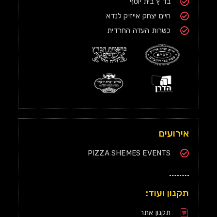
בד"ץ בית יוסף
חיים יצחק אייזיק לנדא
כשרות העדה החרדית
אירועים
PIZZA SHEMES EVENTS
תקנון ועוד:
תקנון אתר