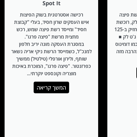
Spot It
שת פיצה
רכישה אסטרטגית בשוק הפיצות
לק, רוכשת
איש העסקים שרון חסיד, בעלי "קבוצת
50% מרשת פיצה פרגו — ותחזיק ב-125
חסיד" ומייסד רשת פיצה שמש, רכש
ים של ג'ט לק ■
מחצית מרשת "פיצה פרגו".
ו דומינוס
במסגרת העסקה מונה יריב חלפון
בהרבה מזה
למנכ"ל, כשמייסד הרשת ניקי אריה נשאר
שותף, ולירון אורפלי (טילטיל) ממשיך
כפרזנטור. "פיצה פרגו", המוכרת באיכות
מוצריה וקונספט יוקרתי...
המשך קריאה