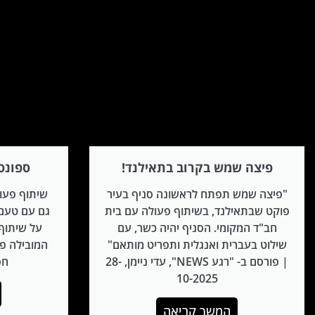
פיצה שמש בקרוב בתאילנד!
ספונס
"פיצה שמש תפתח לראשונה סניף בעיר
שיתוף פעול
פוקט שבתאילנד, בשיתוף פעולה עם בית
גם עם טעם 
חב"ד המקומי. הסניף יהיה כשר, עם
על שיתוף
שילוט בעברית ואנגלית ותפריט מותאם"
המובילה פ
| פורסם ב- "רגע NEWS", עדי ניימן, 28-
חס
10-2025
המשך קריאה