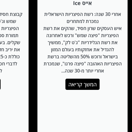
אייס Ice
אחרי 30 שנה: רשת הפיצריות הישראלית
קבוצת חסיד
נמכרת למתחרים
איש העסקים שרון חסיד, שהקים את רשת
הפיצריות "
הפיצריות "פיצה שמש" ורכש לאחרונה
תמורת סכו
את רשת הגלידריות "ג'ט לק", ממשיך
שקלים. בעל
להגדיל את אחזקותיו בעולם המזון
את יריב חל
בישראל ורוכש 50% מהשליטה ברשת
הפיצריות האהובה "פיצה פרגו", שנמכרת
לדברי חס
אחרי יותר מ-30 שנה...
ל
המשך קריאה