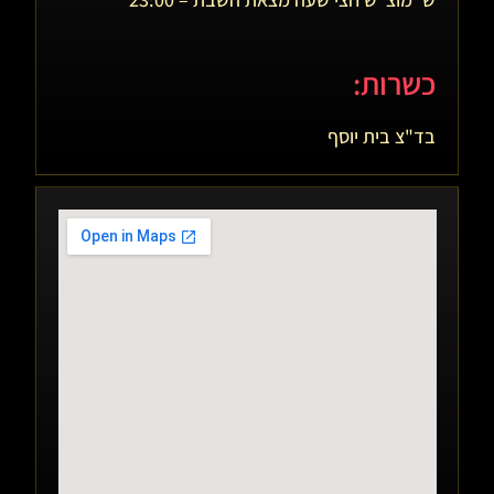
כשרות:
בד"צ בית יוסף